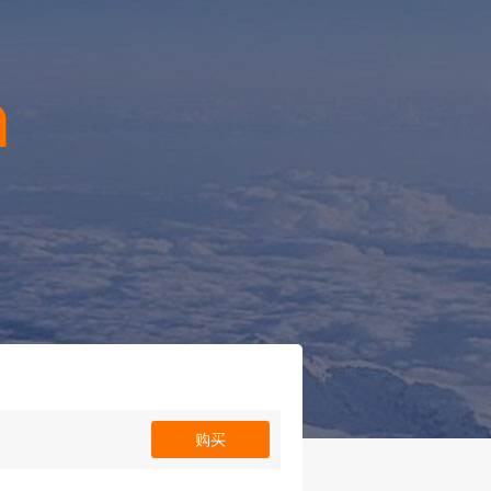
n
！
购买